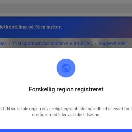
etbestilling på få minutter.
ner
›
Trial Sportclub Schönborn e.V. im ADAC
›
Begivenheder
›
raining
Forskellig region registreret
Trial Sportclub Schönborn e.V. im ADAC
03253 Schönborn
Freies Training
kift til din lokale region vil vise dig begivenheder og indhold relevant for d
område, med tider vist i din tidszone.
søndag
08.00
-
20.00
Training auf dem Vereinsgelände