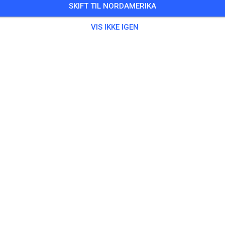
SKIFT TIL NORDAMERIKA
0 Gæster
,
100 Medlemmer
VIS IKKE IGEN
ing
ningsticket Fahrrad ab 15 Jahren/Erwachsene
5,00
ingsticket Fahrrad bis 14 Jahre
0,00
ingsticket Motorrad bis 14 Jahre
0,00
ningsticket Motorrad Erwachsene
10,00
ningsticket Motorrad Schüler/Studenten ab 15 Jahren
5,00