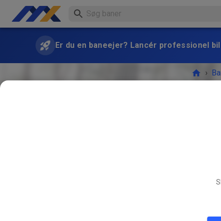
Er du en baneejer? Lancér professionel bill
›
Ba
Freies T
S
NOV.
29.
Freies 