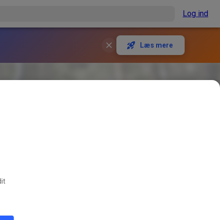
Log ind
Læs mere
it