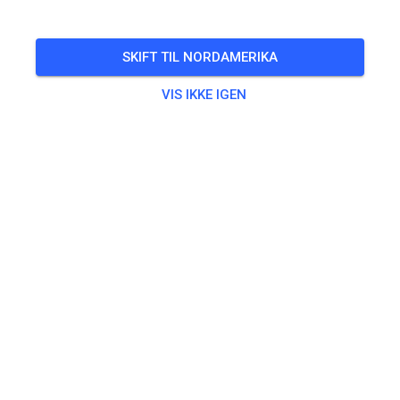
Freies Training auf dem Vereinsgelände
SKIFT TIL NORDAMERIKA
🎟️
100 Gæster
,
100 Medlemmer
VIS IKKE IGEN
Øvning
Trainingsticket Fahrrad ab 15 Jahren/Erwachsene
5,00 €
Trainingsticket Fahrrad bis 14 Jahre
0,00 €
Trainingsticket Motorrad bis 14 Jahre
0,00 €
Trainingsticket Motorrad Erwachsene
10,00 €
Trainingsticket Motorrad Schüler/Studenten ab 15 Jahren
5,00 €