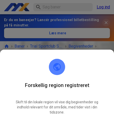
Log ind
Er du en baneejer? Lancér professionel billetbestilling
på få minutter.
Læs mere
›
Baner
›
Trial Sportclub Schönborn e.V. im ADAC
›
Begivenheder
›
Freies Training
Trial Sportclub Schönborn e.V. im ADAC
03253 Schönborn
Forskellig region registreret
BEGIVENHEDEN ER OVRE!
Skift til din lokale region vil vise dig begivenheder og
Freies Training
APR.
indhold relevant for dit område, med tider vist i din
09.
torsdag
08.00
-
20.00
tidszone.