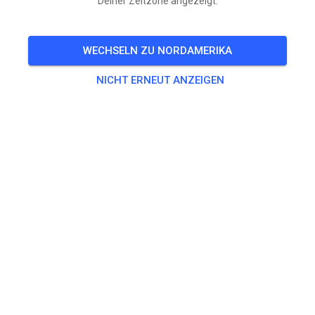
Deiner Zeitzone angezeigt.
WECHSELN ZU NORDAMERIKA
NICHT ERNEUT ANZEIGEN
Hallo! Am Samstag/04.07 ist wegen dem
Fahrerlehrgang mit Assink MX Shool kein normales
Training möglich! Am Sonntag dann wie gewohnt
geöffnet!
422
2