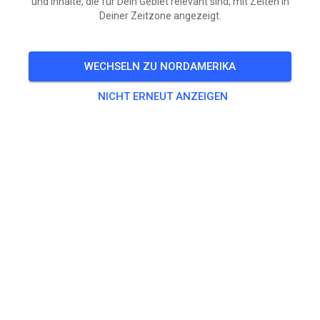
und Inhalte, die für Dein Gebiet relevant sind, mit Zeiten in
Deiner Zeitzone angezeigt.
WECHSELN ZU NORDAMERIKA
NICHT ERNEUT ANZEIGEN
Morgen (zaterdag) aangepast open ivm warme weer.
Van 8:00 tot 13:00 uur met om 8, 9 en 10 uur half uur vd
jeugd t/m 85.
125cc en hoger om half 9, half 10 en vanaf half 11 tot
uiterlijk 13 uur.
Na 13:00 uur is de baan dicht.