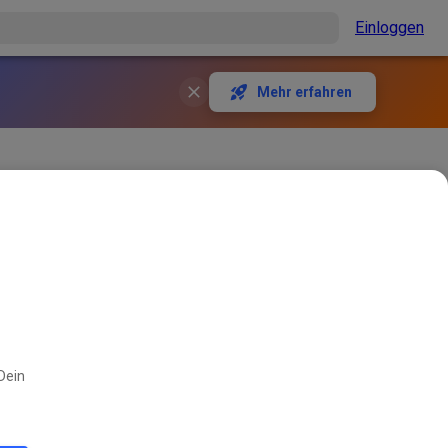
Einloggen
Mehr erfahren
meldungen nur schriftlich
nahmebestätigungen ab
405
2
 Dein