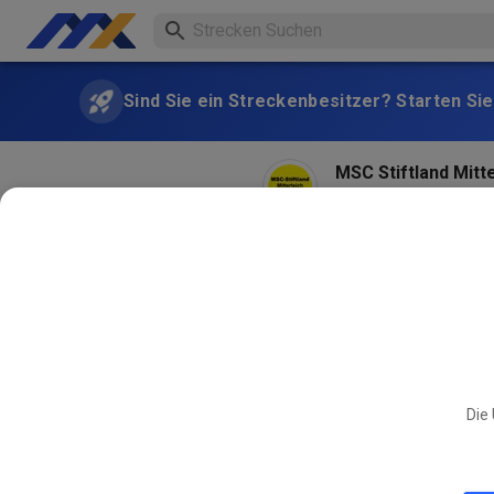
Sind Sie ein Streckenbesitzer? Starten Sie
MSC Stiftland Mitt
vor 2 Monaten
Am 27.+28.06. ist das Gel
an: 1.vorstand@msc-stiftl
20.06. per mail. Kinder u
Die 