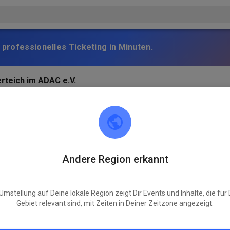
 professionelles Ticketing in Minuten.
erteich im ADAC e.V.
ände für ein Trainingswochenende mit Stefan Ludwig gesperrt. An
and.org Die Ausschreibung ist offen (adac-nordbayern.de), Teil
nd Jugendliche werden bevorzugt. MR
Andere Region erkannt
Umstellung auf Deine lokale Region zeigt Dir Events und Inhalte, die für
Gebiet relevant sind, mit Zeiten in Deiner Zeitzone angezeigt.