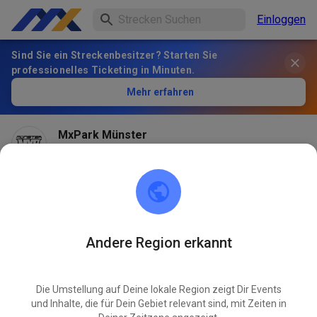
Einloggen
Sind Sie ein Streckenbesitzer? Starten Sie
professionelles Ticketing in Minuten.
Mehr erfahren
MxPark Münster
vor 2 Monaten
Hallo! Schon wieder Gewitter am MXP und schon
wieder alles Pampe!🙆 Am Mittwoch/ 10.06 bleibt der
MXP leider auch geschlossen! Hoffen wir auf das
Wochenende, die Aussichten sind gut!
Andere Region erkannt
484
5
Die Umstellung auf Deine lokale Region zeigt Dir Events
und Inhalte, die für Dein Gebiet relevant sind, mit Zeiten in