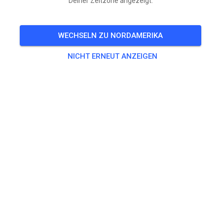
Deiner Zeitzone angezeigt.
Fotos volgen later als baan geschoven is
WECHSELN ZU NORDAMERIKA
Morgen open als normaal.
NICHT ERNEUT ANZEIGEN
394
1