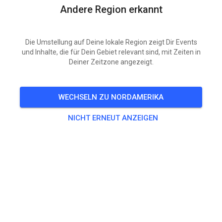
Andere Region erkannt
Die Umstellung auf Deine lokale Region zeigt Dir Events
und Inhalte, die für Dein Gebiet relevant sind, mit Zeiten in
Deiner Zeitzone angezeigt.
WECHSELN ZU NORDAMERIKA
NICHT ERNEUT ANZEIGEN
Donderdag 18 juni en dinsdag 23 juni ‘s avonds
CLUBWEDSTRIJDEN, meld je aan!
Donderdag 18 en dinsdag 23 juni zullen we ’s avonds
weer clubwedstrijden organiseren. Iedereen is welkom
dus je hoeft niet perse lid te zijn! KNMV (dag)licentie
is welverplicht!!! Geen MON.
De baan zal beide dagen's ochtends niet geschoven