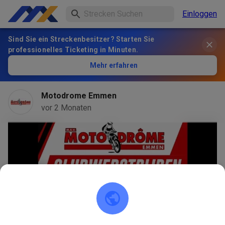
Einloggen
Sind Sie ein Streckenbesitzer? Starten Sie
professionelles Ticketing in Minuten.
Mehr erfahren
Motodrome Emmen
vor 2 Monaten