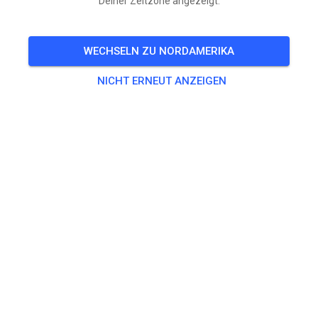
Deiner Zeitzone angezeigt.
VERANSTALTUNG IST VORBEI!
Archview MX Park
FEB
WECHSELN ZU NORDAMERIKA
21
Samstag
10:00
-
16:00
NICHT ERNEUT ANZEIGEN
Prepped track
Training
A/B
40,00 $
C / BEGINNER PRACTICE
40,00 $
Jumpers
40,00 $
Non-Jumpers
40,00 $