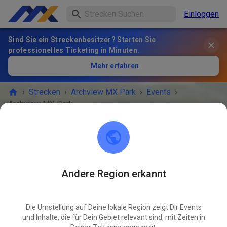
Einloggen
Sind Sie ein Streckenbesitzer? Starten Sie
professionelles Ticketing in Minuten.
Mehr erfahren
›
Strecken
›
Archview MX Park
›
Events
›
Archview MX Park
Archview MX Park
East St. Louis, IL 62203
Andere Region erkannt
Abgesagt
Die Umstellung auf Deine lokale Region zeigt Dir Events
Unforeseen weather conditions
und Inhalte, die für Dein Gebiet relevant sind, mit Zeiten in