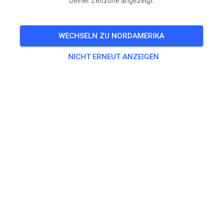
Deiner Zeitzone angezeigt.
🎟️
100 Gäste
,
99 Mitglieder
WECHSELN ZU NORDAMERIKA
Training
NICHT ERNEUT ANZEIGEN
Non-prepped Practice
18,60 $