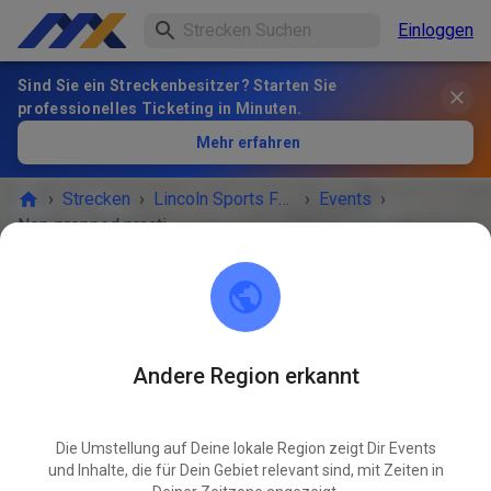
Einloggen
Sind Sie ein Streckenbesitzer? Starten Sie
professionelles Ticketing in Minuten.
Mehr erfahren
›
Strecken
›
Lincoln Sports Foundation Mx
›
Events
›
Non-prepped practice
Lincoln Sports Foundation Mx
Lincoln, NE 68517
Andere Region erkannt
VERANSTALTUNG IST VORBEI!
Die Umstellung auf Deine lokale Region zeigt Dir Events
Non-prepped practice
MAI
und Inhalte, die für Dein Gebiet relevant sind, mit Zeiten in
26
Dienstag