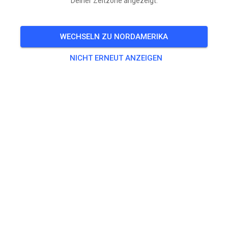
Deiner Zeitzone angezeigt.
TICKETS
WECHSELN ZU NORDAMERIKA
BEITRÄGE
INFO
ÖFFNUNGSZEITEN
NICHT ERNEUT ANZEIGEN
Mitgliedschaft
Mitglieder können Mitglieder-Tickets sehen und kaufen.
Wenn du oder dein Kind bereits Mitglied dieses Tracks
außerhalb von MX Tickets seid, bitten wir dich, die
Authentifizierung für das jeweilige Konto mit dem Button
„Mitgliedschaft übernehmen“ anzufordern. Wenn Sie noch
kein Mitglied sind, kannst du den Button „Mitgliedschaft
beantragen“ verwenden, um deinen Antrag direkt an die
Strecke zu senden.
MITGLIEDSCHAFT ÜBERNEHMEN