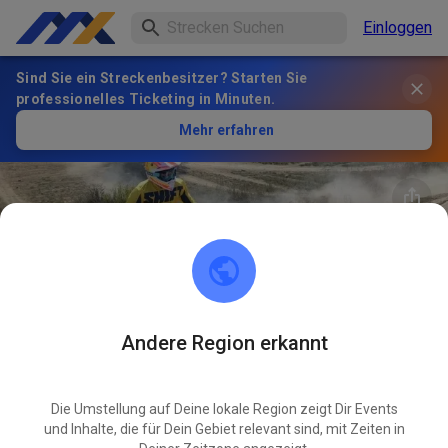
Einloggen
Sind Sie ein Streckenbesitzer? Starten Sie
professionelles Ticketing in Minuten.
Mehr erfahren
Andere Region erkannt
28
°
motocross-verleih.at
FOLGEN
Die Umstellung auf Deine lokale Region zeigt Dir Events
und Inhalte, die für Dein Gebiet relevant sind, mit Zeiten in
2
Beiträge
1
Follower
1
Favoriten