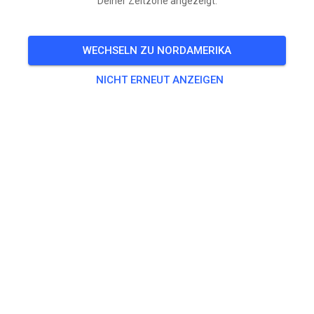
Deiner Zeitzone angezeigt.
🎟️
483 Gäste
,
484 Mitglieder
WECHSELN ZU NORDAMERIKA
Training
NICHT ERNEUT ANZEIGEN
Dagpas Solo
20,00 €