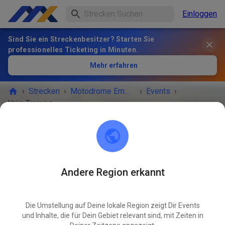
Einloggen
Sind Sie ein Streckenbesitzer? Starten Sie
professionelles Ticketing in Minuten.
Mehr erfahren
›
Strecken
›
Motodrome Emmen
›
Events
›
Vrije Training
Motodrome Emmen
7881 XA Emmer-Compascuum
Andere Region erkannt
VERANSTALTUNG IST VORBEI!
Die Umstellung auf Deine lokale Region zeigt Dir Events
Vrije Training
APR
und Inhalte, die für Dein Gebiet relevant sind, mit Zeiten in
29
Mittwoch
12:00
-
20:30