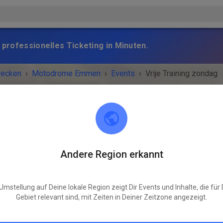
 professionelles Ticketing in Minuten.
recken
›
Motodrome Emmen
›
Events
›
Vrije Training zondag
Motodrome Emmen
Andere Region erkannt
7881 XA Emmer-Compascuum
STALTUNG IST VORBEI!
Umstellung auf Deine lokale Region zeigt Dir Events und Inhalte, die für
Gebiet relevant sind, mit Zeiten in Deiner Zeitzone angezeigt.
Vrije Training zondag
Sonntag
08:30
-
16:30