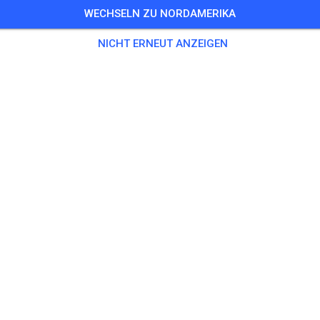
WECHSELN ZU NORDAMERIKA
5 Gäste
,
462 Mitglieder
NICHT ERNEUT ANZEIGEN
ning
as Solo
20,00