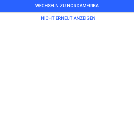
WECHSELN ZU NORDAMERIKA
 Gäste
,
100 Mitglieder
NICHT ERNEUT ANZEIGEN
ning
 Track
5,00
rack
25,00