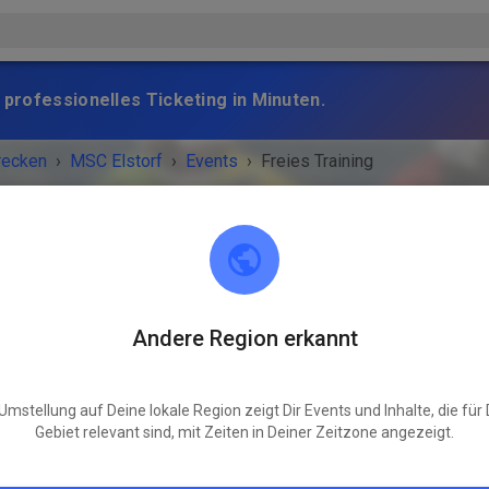
 professionelles Ticketing in Minuten.
recken
›
MSC Elstorf
›
Events
›
Freies Training
MSC Elstorf
Andere Region erkannt
21629 Neu Wulmstorf / OT Elstorf
STALTUNG IST VORBEI!
Umstellung auf Deine lokale Region zeigt Dir Events und Inhalte, die für
Gebiet relevant sind, mit Zeiten in Deiner Zeitzone angezeigt.
Freies Training
Samstag
09:00
-
18:00