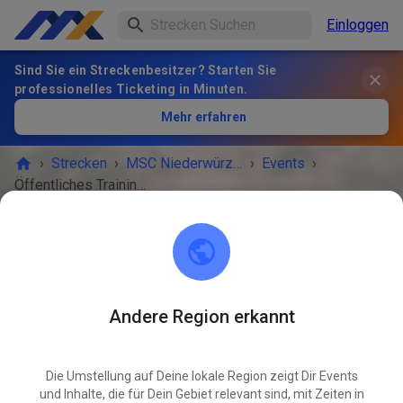
Einloggen
Sind Sie ein Streckenbesitzer? Starten Sie
professionelles Ticketing in Minuten.
Mehr erfahren
›
Strecken
›
MSC Niederwürzbach
›
Events
›
Öffentliches Training - IGE Verlaufsstrecke
MSC Niederwürzbach
66440 Blieskastel
Andere Region erkannt
VERANSTALTUNG IST VORBEI!
Öffentliches Training - IGE
Die Umstellung auf Deine lokale Region zeigt Dir Events
JUN
Verlaufsstrecke
und Inhalte, die für Dein Gebiet relevant sind, mit Zeiten in
03