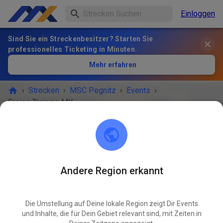
Einloggen
Sind Sie ein Streckenbesitzer? Starten Sie
professionelles Ticketing in Minuten.
Mehr erfahren
›
Strecken
›
MSC Pegnitz
›
Events
›
Freies Training MX & Enduro
MSC Pegnitz
Scharthammer
Andere Region erkannt
VERANSTALTUNG IST VORBEI!
Die Umstellung auf Deine lokale Region zeigt Dir Events
Freies Training MX & Enduro
JUN
und Inhalte, die für Dein Gebiet relevant sind, mit Zeiten in
16
Dienstag
09:00
-
12:00