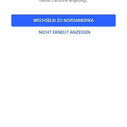
Deiner Zeitzone angezeigt.
Aufgrund der warmen Bedingungen sind die Trainingszeiten
am Dienstag und Donnerstag bis auf weiteres am
WECHSELN ZU NORDAMERIKA
Vormittag.
NICHT ERNEUT ANZEIGEN
🎟️
20 Gäste
,
29 Mitglieder
Training
Erwachsene
20,00 €
Jugendliche
10,00 €