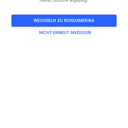
Deiner Zeitzone angezeigt.
🎟️
19 Gäste
,
27 Mitglieder
WECHSELN ZU NORDAMERIKA
Training
NICHT ERNEUT ANZEIGEN
Erwachsene
20,00 €
Jugendliche
10,00 €