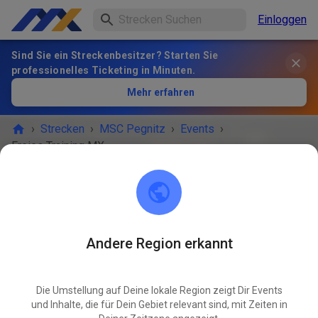
Einloggen
Sind Sie ein Streckenbesitzer? Starten Sie
professionelles Ticketing in Minuten.
Mehr erfahren
›
Strecken
›
MSC Pegnitz
›
Events
›
Freies Training MX & Enduro
MSC Pegnitz
Scharthammer
Andere Region erkannt
VERANSTALTUNG IST VORBEI!
Die Umstellung auf Deine lokale Region zeigt Dir Events
Freies Training MX & Enduro
MAI
und Inhalte, die für Dein Gebiet relevant sind, mit Zeiten in
28
Donnerstag
09:00
-
12:00