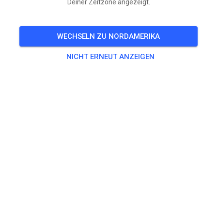
Deiner Zeitzone angezeigt.
9:00 Uhr – 9:15 Uhr Jugend
9:15 Uhr – 9:55 Uhr Erwachsene
WECHSELN ZU NORDAMERIKA
9:55 Uhr – 10:15 Uhr Jugend
10:15 Uhr – 10:55 Uhr Erwachsene
NICHT ERNEUT ANZEIGEN
10:55 Uhr – 11:15 Uhr Jugend
11:15 Uhr - 11:55 Uhr Erwachsene
11:55 Uhr – 12:10 Uhr Jugend
Jugend = bis 85ccm, Erwachsene = ab 85ccm
🎟️
10 Gäste
,
10 Mitglieder
Training
Beifahrer/-in Seitenwagen
0,00 €
Erwachsene ab 125ccm
20,00 €