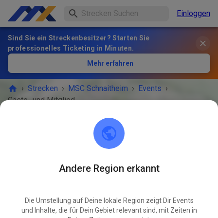
Einloggen
Sind Sie ein Streckenbesitzer? Starten Sie
professionelles Ticketing in Minuten.
Mehr erfahren
›
Strecken
›
MSC Schnaitheim
›
Events
›
Gäste- und Mitgliedertraining
MSC Schnaitheim
89520 Heidenheim an der Brenz
Andere Region erkannt
Gäste- und Mitgliedertraining
OKT
18
Sonntag
09:00
-
12:10
Die Umstellung auf Deine lokale Region zeigt Dir Events
und Inhalte, die für Dein Gebiet relevant sind, mit Zeiten in
Trainingszeiten: