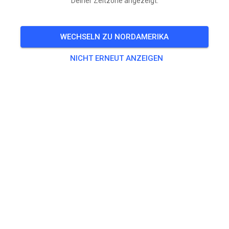
Deiner Zeitzone angezeigt.
🎟️
28 Gäste
,
100 Mitglieder
WECHSELN ZU NORDAMERIKA
Training
NICHT ERNEUT ANZEIGEN
Beifahrer/-in Seitenwagen
0,00 €
Erwachsene ab 125ccm
20,00 €
Kids bis 85ccm
10,00 €
Seitenwagen
25,00 €