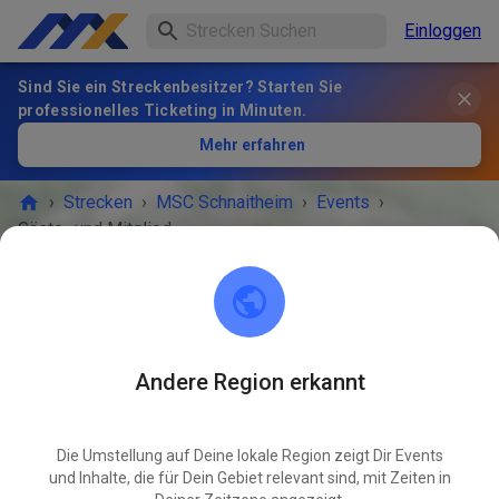
Einloggen
Sind Sie ein Streckenbesitzer? Starten Sie
professionelles Ticketing in Minuten.
Mehr erfahren
›
Strecken
›
MSC Schnaitheim
›
Events
›
Gäste- und Mitgliedertraining
MSC Schnaitheim
89520 Heidenheim an der Brenz
Andere Region erkannt
VERANSTALTUNG IST VORBEI!
Die Umstellung auf Deine lokale Region zeigt Dir Events
Gäste- und Mitgliedertraining
JUL
und Inhalte, die für Dein Gebiet relevant sind, mit Zeiten in
09
Mittwoch
17:00
-
20:00