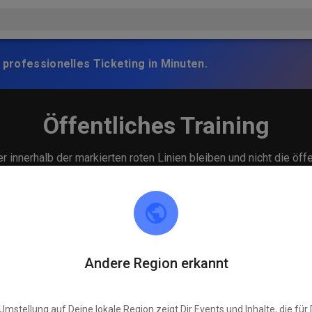
 professionelles Ticketing in Minuten.
Öffentliches Training
 innerhalb der markierten roten Linien bleiben und nicht die öff
Andere Region erkannt
Umstellung auf Deine lokale Region zeigt Dir Events und Inhalte, die für