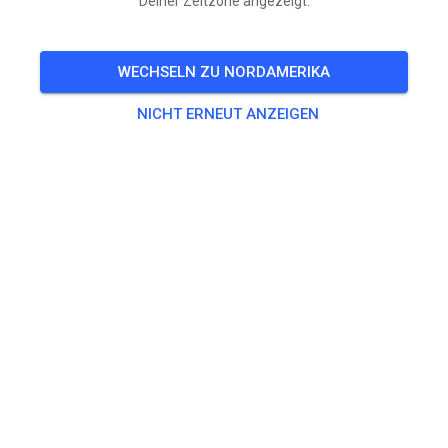
Deiner Zeitzone angezeigt.
WECHSELN ZU NORDAMERIKA
NICHT ERNEUT ANZEIGEN
Strecke nicht gefunden
Bitte überprüfe den Link oder suche alle Strecken auf MX
Tickets.
DURCHSUCHE ALLE STRECKEN