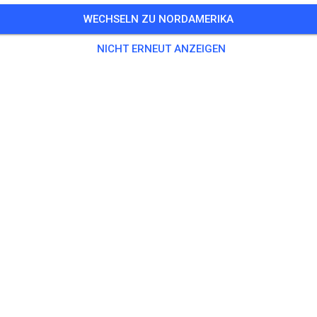
WECHSELN ZU NORDAMERIKA
NICHT ERNEUT ANZEIGEN
Lincoln Trail Motosports
Casey, IL 62420
Beiträge
37
Follower
34
Favori
TICKETS
BEITRÄGE
INFO
ÖFFNUNGSZEITEN