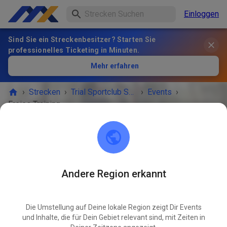
Einloggen
Sind Sie ein Streckenbesitzer? Starten Sie
professionelles Ticketing in Minuten.
Mehr erfahren
›
Strecken
›
Trial Sportclub Schönborn e.V. im ADAC
›
Events
›
Freies Training
Trial Sportclub Schönborn e.V. im ADAC
03253 Schönborn
Andere Region erkannt
Freies Training
AUG
23
Sonntag
08:00
-
20:00
Die Umstellung auf Deine lokale Region zeigt Dir Events
Freies Training auf dem Vereinsgelände
und Inhalte, die für Dein Gebiet relevant sind, mit Zeiten in