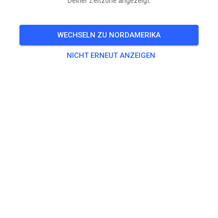
Deiner Zeitzone angezeigt.
🎟️
100 Gäste
,
100 Mitglieder
WECHSELN ZU NORDAMERIKA
Training
NICHT ERNEUT ANZEIGEN
Trainingsticket Fahrrad ab 15 Jahren/Erwachsene
5,00 €
Trainingsticket Fahrrad bis 14 Jahre
0,00 €
Trainingsticket Motorrad bis 14 Jahre
0,00 €
Trainingsticket Motorrad Erwachsene
10,00 €
Trainingsticket Motorrad Schüler/Studenten ab 15 Jahren
5,00 €