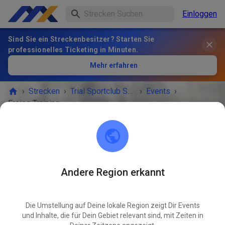
Einloggen
Sind Sie ein Streckenbesitzer? Starten Sie
professionelles Ticketing in Minuten.
Mehr erfahren
›
Strecken
›
Trial Sportclub Schönborn e.V. im ADAC
›
Events
›
Freies Training
Trial Sportclub Schönborn e.V. im ADAC
03253 Schönborn
Andere Region erkannt
VERANSTALTUNG IST VORBEI!
Die Umstellung auf Deine lokale Region zeigt Dir Events
Freies Training
APR
und Inhalte, die für Dein Gebiet relevant sind, mit Zeiten in
05
Sonntag
08:00
-
20:00