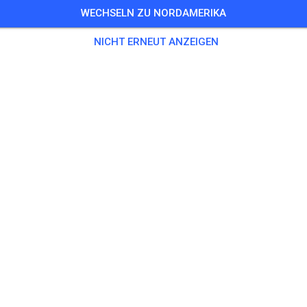
WECHSELN ZU NORDAMERIKA
Training auf dem Vereinsgelände
NICHT ERNEUT ANZEIGEN
0 Gäste
,
100 Mitglieder
ning
ningsticket Fahrrad ab 15 Jahren/Erwachsene
5,00
ingsticket Fahrrad bis 14 Jahre
0,00
ingsticket Motorrad bis 14 Jahre
0,00
ningsticket Motorrad Erwachsene
10,00
ningsticket Motorrad Schüler/Studenten ab 15 Jahren
5,00