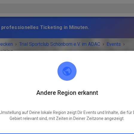
 professionelles Ticketing in Minuten.
recken
›
Trial Sportclub Schönborn e.V. im ADAC
›
Events
›
raining
Trial Sportclub Schönborn e.V. im ADAC
Andere Region erkannt
03253 Schönborn
STALTUNG IST VORBEI!
Umstellung auf Deine lokale Region zeigt Dir Events und Inhalte, die für
Gebiet relevant sind, mit Zeiten in Deiner Zeitzone angezeigt.
Freies Training
Samstag
08:00
-
20:00