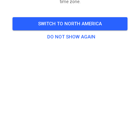
time zone.
SWITCH TO NORTH AMERICA
DO NOT SHOW AGAIN
Komend weekend gesloten wegen 4x4 evenement.
Gratis toegang voor publiek!
De motorcrossbaan is weer mooi afgedroogd vandaag.
Helaas zijn we morgen en zondag gesloten wegens
4x4 evenement.
Mocht jij je nog vervelen kun je nog meedoen of komen
kijken. Kijken kost niets! Mocht jij van dichtbij willen