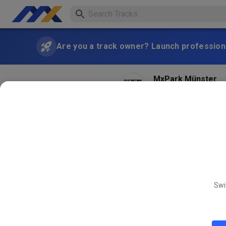
Are you a track owner? Launch professiona
MxPark Münster
2 months ago
Hallo! Leide lässt sich di
einfach noch ein paar Tag
Swi