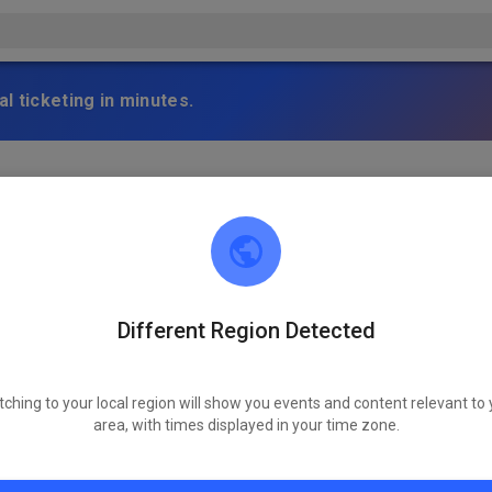
l ticketing in minutes.
e Strecke noch immer nicht mit unseren Geräten befahren und bea
e trockenes Wetter! Leider bleibt der MXP am Sonntag noch ges
Different Region Detected
tching to your local region will show you events and content relevant to 
area, with times displayed in your time zone.