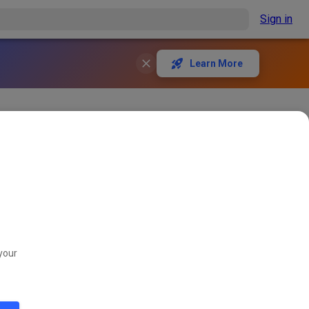
Sign in
Learn More
rbeiten. Das ganze braucht
chlossen!
761
0
your