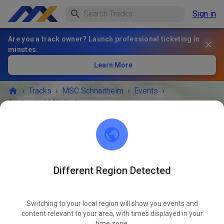
Sign in
Are you a track owner? Launch professional ticketing in
minutes.
Learn More
›
Tracks
›
MSC Schnaitheim
›
Events
›
Gäste- und Mitgliedertraining
MSC Schnaitheim
89520 Heidenheim an der Brenz
Different Region Detected
EVENT IS OVER!
Switching to your local region will show you events and
Gäste- und Mitgliedertraining
MAY
content relevant to your area, with times displayed in your
17
Sunday
09:00 a.m.
-
12:10 p.m.
time zone.