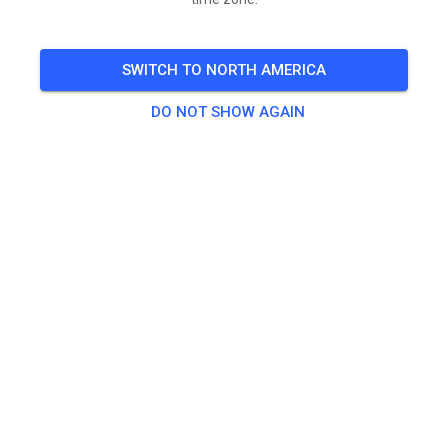
Trainingszeiten:
SWITCH TO NORTH AMERICA
9:00 Uhr – 9:15 Uhr Jugend
9:15 Uhr – 9:55 Uhr Erwachsene
DO NOT SHOW AGAIN
9:55 Uhr – 10:15 Uhr Jugend
10:15 Uhr – 10:55 Uhr Erwachsene
10:55 Uhr – 11:15 Uhr Jugend
11:15 Uhr - 11:55 Uhr Erwachsene
11:55 Uhr – 12:10 Uhr Jugend
Jugend = bis 85ccm, Erwachsene = ab 85ccm
🎟️
6 Guests
,
10 Members
Practice
Beifahrer/-in Seitenwagen
€0.00