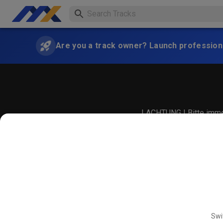
Are you a track owner? Launch professiona
! ACHTUNG ! Bitte immer
Swi