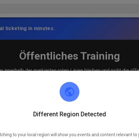
l ticketing in minutes.
Öffentliches Training
 innerhalb der markierten roten Linien bleiben und nicht die öff
Different Region Detected
tching to your local region will show you events and content relevant to 