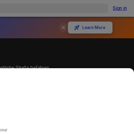
Sign in
Learn More
entliche Straße befahren
your