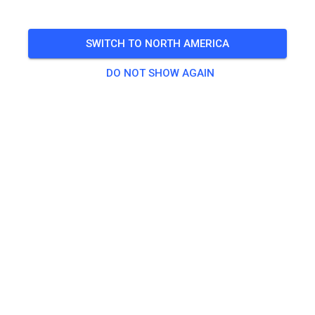
informieren. Es können keine Ausnahmen gemacht
werden.
SWITCH TO NORTH AMERICA
Bitte haltet euch daran.
DO NOT SHOW AGAIN
Wir danken fürs Verständnis.
351
0