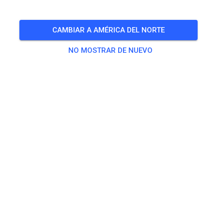
CAMBIAR A AMÉRICA DEL NORTE
NO MOSTRAR DE NUEVO
Die Bewässerung läuft - kommt ins Loch! ☀️
488
1