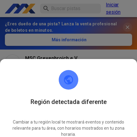
Iniciar
sesión
¿Eres dueño de una pista? Lanza la venta profesional
de boletos en minutos.
Más información
MSC Grevenbroich e.V.
hace 1 mes
Región detectada diferente
Cambiar a tu región local te mostrará eventos y contenido
relevante para tu área, con horarios mostrados en tu zona
horaria.