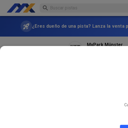
¿Eres dueño de una pista? Lanza la venta 
MxPark Münster
hace 2 meses
Hallo Das Training am Mitt
MXP Team!
Ca