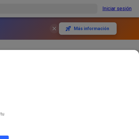
Iniciar sesión
Más información
ngszeit ist falsch! Euer
509
1
 tu