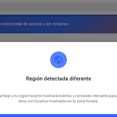
profesional de boletos en minutos.
woch findet wie gewohnt von 15.00-20.00 statt! Die andere Traini
Región detectada diferente
mbiar a tu región local te mostrará eventos y contenido relevante para
área, con horarios mostrados en tu zona horaria.