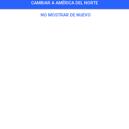
CAMBIAR A AMÉRICA DEL NORTE
e ERP Enduro Cross Event . Enduro mit Sonderprüfung + 4 Cross
NO MOSTRAR DE NUEVO
otado para invitados
es de Carreras
Edad (años)
do
Todo
Enduro Cross
39,00
Enduro Cross Youth/Kids
29,00