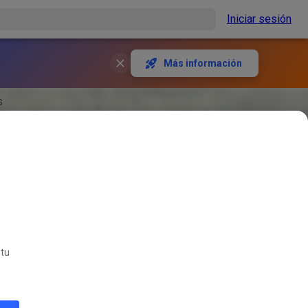
Iniciar sesión
Más información
s
 tu