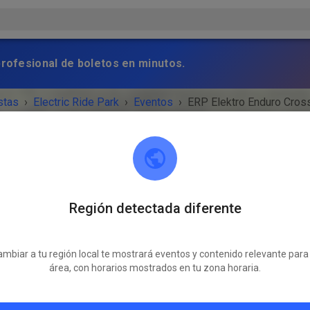
profesional de boletos en minutos.
stas
›
Electric Ride Park
›
Eventos
›
ERP Elektro Enduro Cros
Región detectada diferente
Electric Ride Park
37181 Hardegsen
mbiar a tu región local te mostrará eventos y contenido relevante para
VENTO HA TERMINADO!
área, con horarios mostrados en tu zona horaria.
ERP Elektro Enduro Cross
domingo
10:00
-
17:00