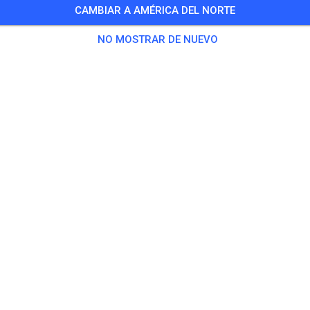
CAMBIAR A AMÉRICA DEL NORTE
NO MOSTRAR DE NUEVO
Tigerton Mx
Tigerton, WI 54486
Publicaciones
1
Seguidor
1
Favori
BOLETOS
PUBLICACIONES
INFO
HORARIO DE APERTURA