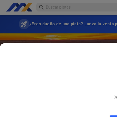
¿Eres dueño de una pista? Lanza la venta 
Ca