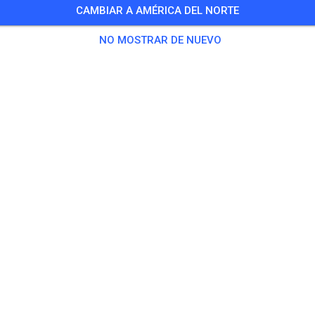
CAMBIAR A AMÉRICA DEL NORTE
NO MOSTRAR DE NUEVO
Gopher Dunes
Courtland N0J 1E0
Publicaciones
1
Seguidor
1
Favori
BOLETOS
PUBLICACIONES
INFO
HORARIO DE APERTURA