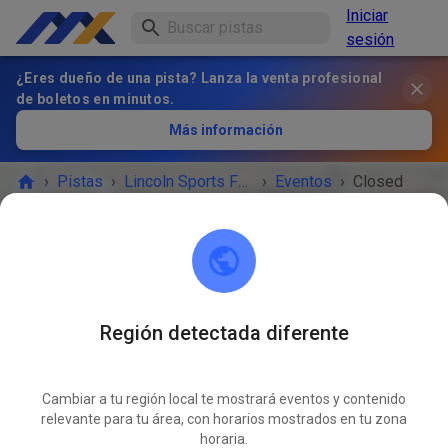
Iniciar
sesión
¿Eres dueño de una pista? Lanza la venta profesional
de boletos en minutos.
Más información
›
Pistas
›
Lincoln Sports Foundation Mx
›
Eventos
›
Closed
Lincoln Sports Foundation Mx
Lincoln, NE 68517
Región detectada diferente
¡EL EVENTO HA TERMINADO!
Cambiar a tu región local te mostrará eventos y contenido
Closed
relevante para tu área, con horarios mostrados en tu zona
DIC
27
horaria.
sábado