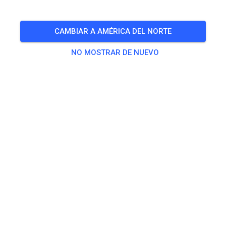
🎟️
6 Invitados
CAMBIAR A AMÉRICA DEL NORTE
NO MOSTRAR DE NUEVO
Práctica
Free Ride
0,00 US$