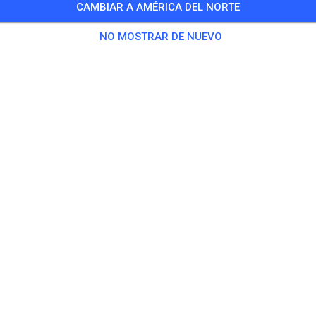
CAMBIAR A AMÉRICA DEL NORTE
ep
NO MOSTRAR DE NUEVO
4 Invitados
,
148 Miembros
tica
prepped Practice
18,60 U