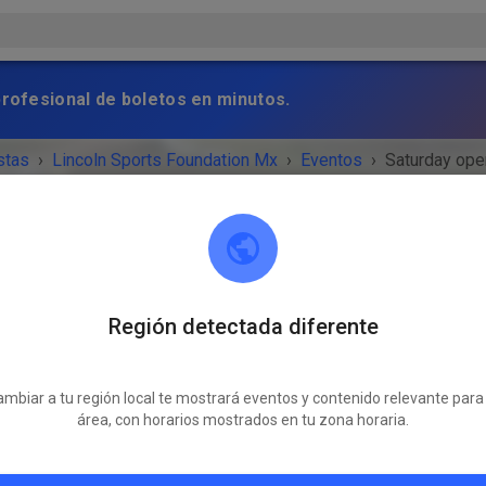
profesional de boletos en minutos.
stas
›
Lincoln Sports Foundation Mx
›
Eventos
›
Saturday ope
Región detectada diferente
Lincoln Sports Foundation Mx
Lincoln, NE 68517
mbiar a tu región local te mostrará eventos y contenido relevante para
VENTO HA TERMINADO!
área, con horarios mostrados en tu zona horaria.
Saturday open 10-4
sábado
10:00
-
16:00