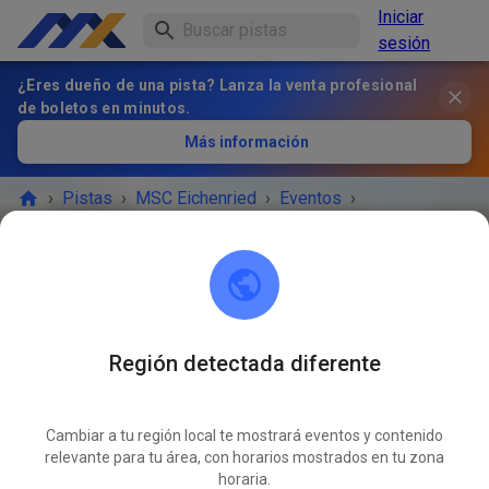
Iniciar
sesión
¿Eres dueño de una pista? Lanza la venta profesional
de boletos en minutos.
Más información
›
Pistas
›
MSC Eichenried
›
Eventos
›
öffentliches Training
MSC Eichenried
85452 Eichenried
Región detectada diferente
¡EL EVENTO HA TERMINADO!
Cambiar a tu región local te mostrará eventos y contenido
öffentliches Training
relevante para tu área, con horarios mostrados en tu zona
ABR
29
horaria.
miércoles
16:45
-
19:45