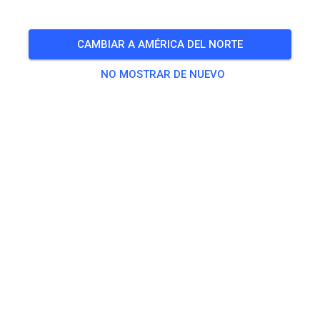
für Mitglieder und Gäste
CAMBIAR A AMÉRICA DEL NORTE
🎟️
93 Invitados
,
71 Miembros
NO MOSTRAR DE NUEVO
Práctica
50, 65, 85 ccm und Einsteiger
15,00 €
ab 125 ccm
20,00 €
Elektrobike Erwachsene
20,00 €
Elektrobike Kids
15,00 €
Kinderstrecke
5,00 €