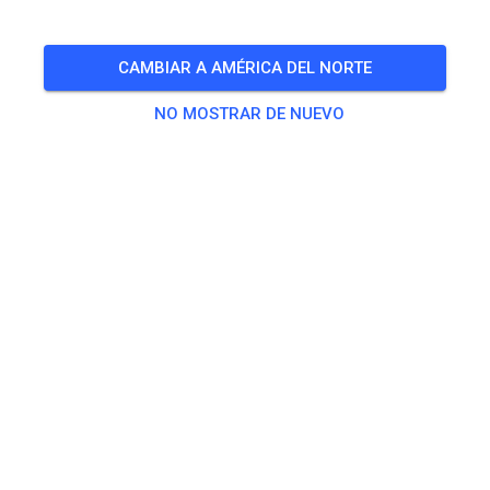
¡EL EVENTO HA TERMINADO!
öffentliches Training
CAMBIAR A AMÉRICA DEL NORTE
JUN
24
miércoles
16:45
-
19:45
NO MOSTRAR DE NUEVO
für Mitglieder und Gäste
Práctica
50, 65, 85 ccm und Einsteiger
15,00 €
ab 125 ccm
20,00 €
Elektrobike Erwachsene
20,00 €
Elektrobike Kids
15,00 €