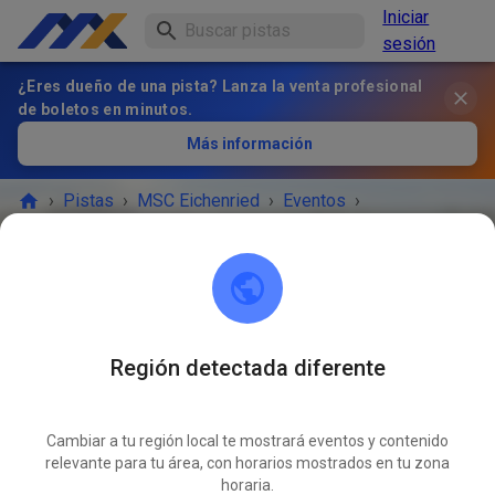
Iniciar
sesión
¿Eres dueño de una pista? Lanza la venta profesional
de boletos en minutos.
Más información
›
Pistas
›
MSC Eichenried
›
Eventos
›
öffentliches Training
MSC Eichenried
85452 Eichenried
Región detectada diferente
Cancelado
Cambiar a tu región local te mostrará eventos y contenido
Falsch eingestellt
relevante para tu área, con horarios mostrados en tu zona
horaria.