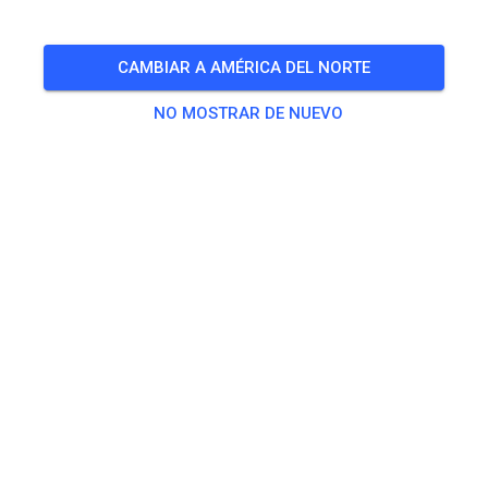
🎟️
96 Invitados
,
48 Miembros
CAMBIAR A AMÉRICA DEL NORTE
NO MOSTRAR DE NUEVO
Práctica
Kids Track
5,00 €
MX Track
15,00 €