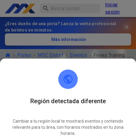
Iniciar
sesión
¿Eres dueño de una pista? Lanza la venta profesional
de boletos en minutos.
Más información
›
Pistas
›
MSC Elstorf
›
Eventos
›
Freies Training
MSC Elstorf
21629 Neu Wulmstorf / OT Elstorf
Región detectada diferente
¡EL EVENTO HA TERMINADO!
Cambiar a tu región local te mostrará eventos y contenido
Freies Training
relevante para tu área, con horarios mostrados en tu zona
AGO
13
horaria.
miércoles
15:30
-
19:00