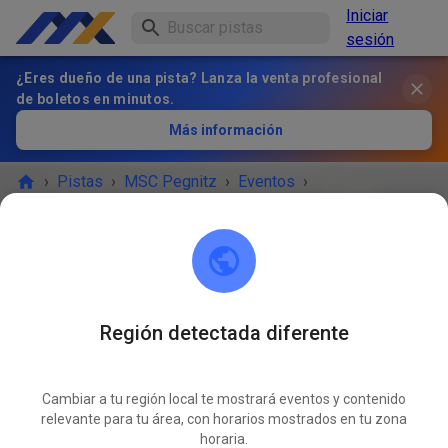
Iniciar
sesión
¿Eres dueño de una pista? Lanza la venta profesional
de boletos en minutos.
Más información
›
Pistas
›
MSC Pegnitz
›
Eventos
›
Jugend und Anfängertraining
MSC Pegnitz
Scharthammer
Región detectada diferente
¡EL EVENTO HA TERMINADO!
Cambiar a tu región local te mostrará eventos y contenido
Jugend und Anfängertraining
relevante para tu área, con horarios mostrados en tu zona
MAR
21
horaria.
sábado
09:00
-
12:00