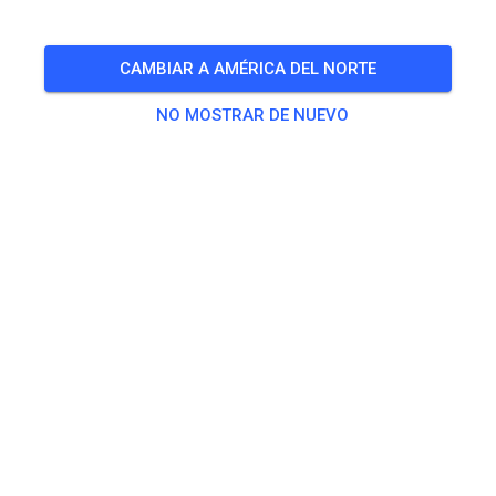
inklusive Begleitpersonen von Kindern
CAMBIAR A AMÉRICA DEL NORTE
🎟️
8 Invitados
,
7 Miembros
NO MOSTRAR DE NUEVO
Práctica
Erwachsene
20,00 €
Jugendliche
10,00 €