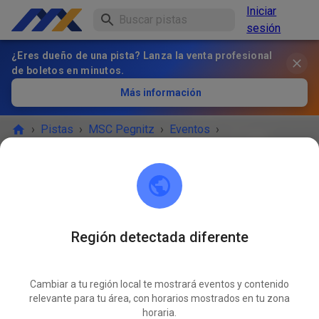
Iniciar
sesión
¿Eres dueño de una pista? Lanza la venta profesional
de boletos en minutos.
Más información
›
Pistas
›
MSC Pegnitz
›
Eventos
›
Freies Training MX & Enduro
MSC Pegnitz
Scharthammer
Región detectada diferente
¡EL EVENTO HA TERMINADO!
Cambiar a tu región local te mostrará eventos y contenido
Freies Training MX & Enduro
relevante para tu área, con horarios mostrados en tu zona
JUN
16
horaria.
martes
09:00
-
12:00