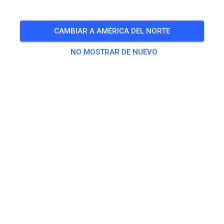
Aufgrund der warmen Bedingungen sind die Trainingszeiten
am Dienstag und Donnerstag bis auf weiteres am
CAMBIAR A AMÉRICA DEL NORTE
Vormittag.
NO MOSTRAR DE NUEVO
🎟️
20 Invitados
,
29 Miembros
Práctica
Erwachsene
20,00 €
Jugendliche
10,00 €