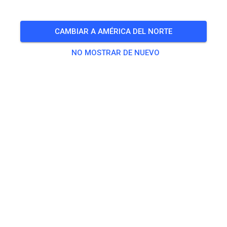
🎟️
47 Invitados
,
17 Miembros
CAMBIAR A AMÉRICA DEL NORTE
NO MOSTRAR DE NUEVO
Práctica
Erwachsene
20,00 €
Jugendliche
10,00 €