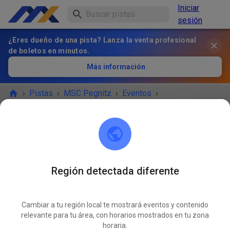
Iniciar
sesión
¿Eres dueño de una pista? Lanza la venta profesional
de boletos en minutos.
Más información
›
Pistas
›
MSC Pegnitz
›
Eventos
›
Freies Training MX & Enduro
MSC Pegnitz
Scharthammer
Región detectada diferente
¡EL EVENTO HA TERMINADO!
Cambiar a tu región local te mostrará eventos y contenido
Freies Training MX & Enduro
relevante para tu área, con horarios mostrados en tu zona
OCT
01
horaria.
miércoles
14:00
-
18:00