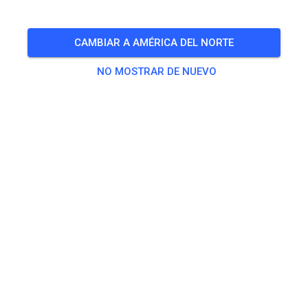
🎟️
49 Invitados
,
12 Miembros
CAMBIAR A AMÉRICA DEL NORTE
NO MOSTRAR DE NUEVO
Práctica
Erwachsene
20,00 €
Jugendliche
10,00 €