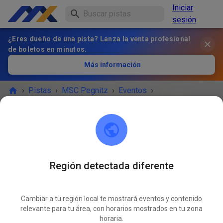
Iniciar
sesión
¿Eres dueño de una pista? Lanza la venta profesional
de boletos en minutos.
Más información
›
Pistas
›
MSC Pegnitz
›
Eventos
›
Freies Training MX & Enduro
MSC Pegnitz
Scharthammer
Región detectada diferente
¡EL EVENTO HA TERMINADO!
Cambiar a tu región local te mostrará eventos y contenido
Freies Training MX & Enduro
relevante para tu área, con horarios mostrados en tu zona
SEPT
08
horaria.
lunes
14:00
-
18:00