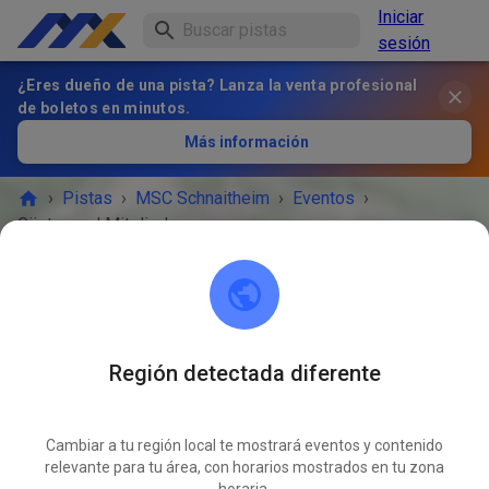
Iniciar
sesión
¿Eres dueño de una pista? Lanza la venta profesional
de boletos en minutos.
Más información
›
Pistas
›
MSC Schnaitheim
›
Eventos
›
Gäste- und Mitgliedertraining
MSC Schnaitheim
89520 Heidenheim an der Brenz
Región detectada diferente
¡EL EVENTO HA TERMINADO!
Cambiar a tu región local te mostrará eventos y contenido
Gäste- und Mitgliedertraining
JUN
relevante para tu área, con horarios mostrados en tu zona
17
miércoles
16:45
-
20:10