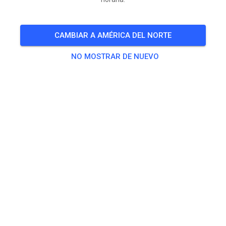
Trainingszeiten:
CAMBIAR A AMÉRICA DEL NORTE
9:00 Uhr – 9:15 Uhr Jugend
9:15 Uhr – 9:55 Uhr Erwachsene
NO MOSTRAR DE NUEVO
9:55 Uhr – 10:15 Uhr Jugend
10:15 Uhr – 10:55 Uhr Erwachsene
10:55 Uhr – 11:15 Uhr Jugend
11:15 Uhr - 11:55 Uhr Erwachsene
11:55 Uhr – 12:10 Uhr Jugend
Jugend = bis 85ccm, Erwachsene = ab 85ccm
🎟️
7 Invitados
,
10 Miembros
Práctica
Beifahrer/-in Seitenwagen
0,00 €