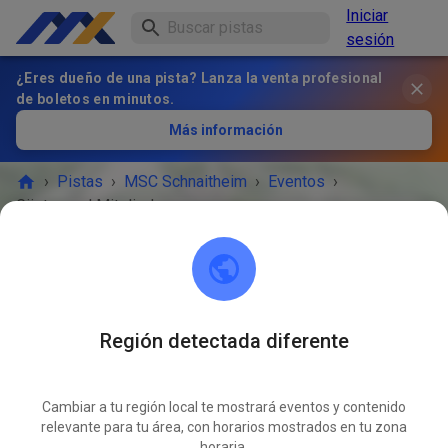
Iniciar
sesión
¿Eres dueño de una pista? Lanza la venta profesional
de boletos en minutos.
Más información
›
Pistas
›
MSC Schnaitheim
›
Eventos
›
Gäste- und Mitgliedertraining
MSC Schnaitheim
89520 Heidenheim an der Brenz
Región detectada diferente
¡EL EVENTO HA TERMINADO!
Cambiar a tu región local te mostrará eventos y contenido
Gäste- und Mitgliedertraining
MAY
relevante para tu área, con horarios mostrados en tu zona
10
domingo
09:00
-
12:10
horaria.