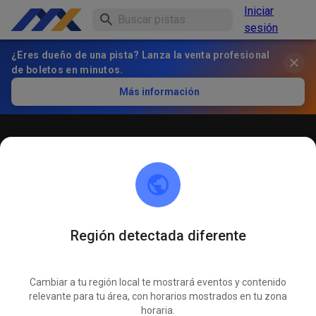
Iniciar
sesión
¿Eres dueño de una pista? Lanza la venta profesional
de boletos en minutos.
Más información
Öffentliches Training
! ACHTUNG ! Bitte immer innerhalb der markierten roten
Linien bleiben und nicht die öffentliche Straße befahren
Región detectada diferente
Cambiar a tu región local te mostrará eventos y contenido
relevante para tu área, con horarios mostrados en tu zona
horaria.