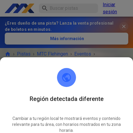
Iniciar
sesión
¿Eres dueño de una pista? Lanza la venta profesional
de boletos en minutos.
Más información
›
Pistas
›
MTC Flehingen
›
Eventos
›
Sommertraining Freitag
MTC Flehingen
75038 Flehingen
Región detectada diferente
¡EL EVENTO HA TERMINADO!
Cambiar a tu región local te mostrará eventos y contenido
Sommertraining Freitag
relevante para tu área, con horarios mostrados en tu zona
ABR
17
horaria.
viernes
16:00
-
19:00