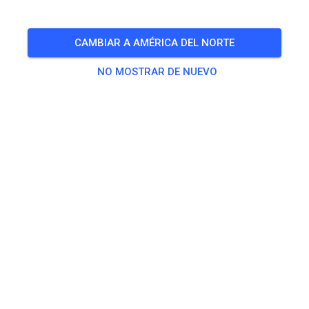
🎟️
3 Invitados
,
95 Miembros
CAMBIAR A AMÉRICA DEL NORTE
NO MOSTRAR DE NUEVO
Práctica
Erwachsene ab 125 ccm
25,00 €
Jugendfahrer ab 85 ccm bis 125 ccm
18,50 €
Kind ,50 ccm nur Kinderstrecke
5,00 €