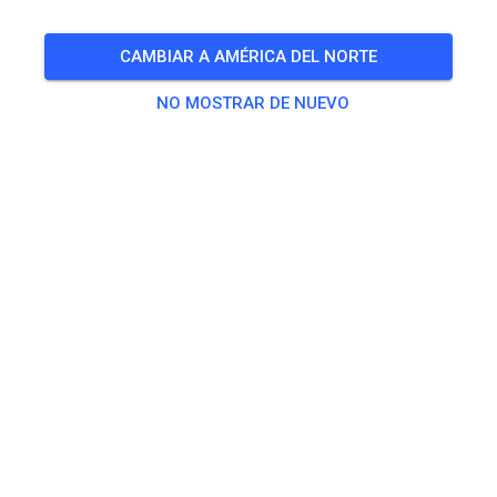
CAMBIAR A AMÉRICA DEL NORTE
NO MOSTRAR DE NUEVO
Pista no encontrada
Por favor, revisa el enlace o busca todas las pistas de MX
en MX Tickets.
BUSCAR TODAS LAS PISTAS