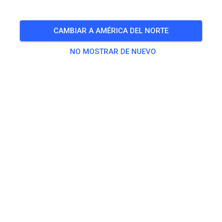
Freies Training auf dem Vereinsgelände
CAMBIAR A AMÉRICA DEL NORTE
🎟️
100 Invitados
,
100 Miembros
NO MOSTRAR DE NUEVO
Práctica
Trainingsticket Fahrrad ab 15 Jahren/Erwachsene
5,00 €
Trainingsticket Fahrrad bis 14 Jahre
0,00 €
Trainingsticket Motorrad bis 14 Jahre
0,00 €
Trainingsticket Motorrad Erwachsene
10,00 €
Trainingsticket Motorrad Schüler/Studenten ab 15 Jahren
5,00 €