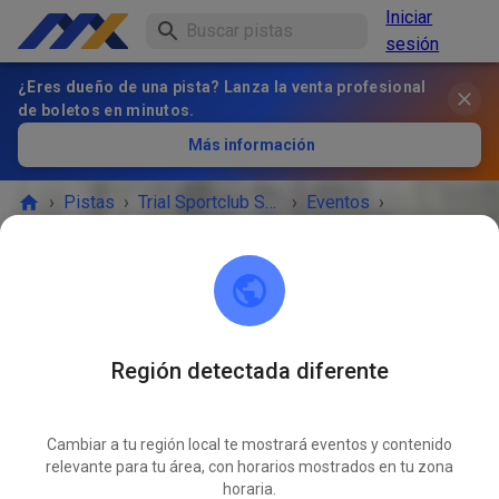
Iniciar
sesión
¿Eres dueño de una pista? Lanza la venta profesional
de boletos en minutos.
Más información
›
Pistas
›
Trial Sportclub Schönborn e.V. im ADAC
›
Eventos
›
Freies Training
Trial Sportclub Schönborn e.V. im ADAC
03253 Schönborn
Región detectada diferente
¡EL EVENTO HA TERMINADO!
Cambiar a tu región local te mostrará eventos y contenido
Freies Training
relevante para tu área, con horarios mostrados en tu zona
JUL
16
horaria.
jueves
08:00
-
20:00